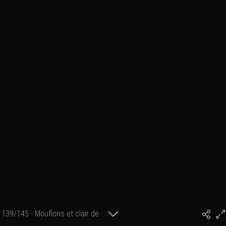
139/145 - Mouflons et clair de
#PhilArtPhoto
lune