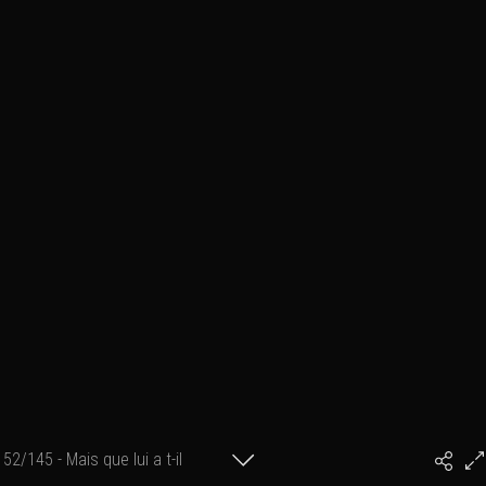
52/145 - Mais que lui a t-il
#PhilArtPhoto
murmuré à l'oreille?