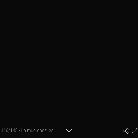
116/145 - La mue chez les
#PhilArtPhoto
mouflons