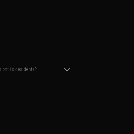
 ont-ils des dents?
es mouflons (y compris pour les adultes) est dépourvue d'incisive
 les incisives de lait apparaissent la première semaine au nombre
ur, Haute-Tinée, 5 avril 2024