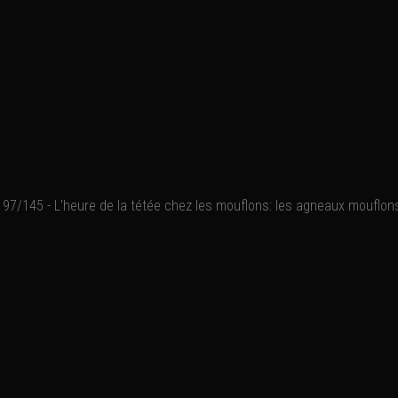
97/145 - L'heure de la tétée chez les mouflons: les agneaux mouflons
La mâchoire supérieure d
Un agneau naît sans dent,
inférieure).
Parc National du Mercanto