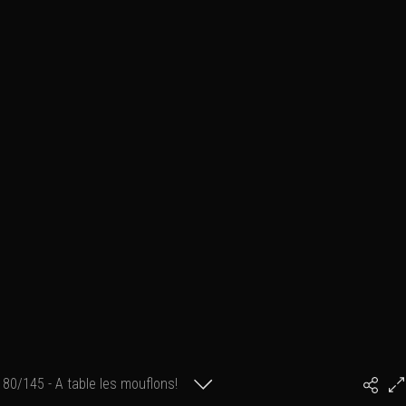
80/145 - A table les mouflons!
#PhilArtPhoto