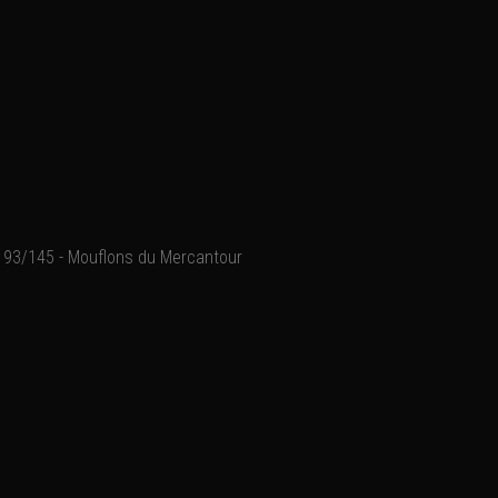
93/145 - Mouflons du Mercantour
Parc national du Mercant