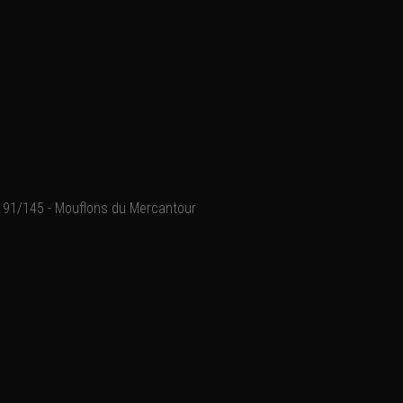
91/145 - Mouflons du Mercantour
Parc national du Mercant