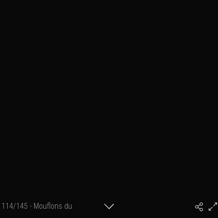
114/145 - Mouflons du
#PhilArtPhoto
Mercantour