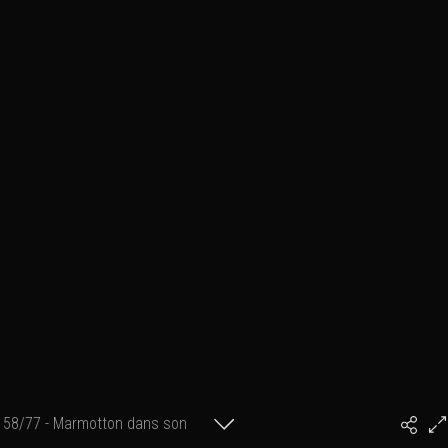
58/77 - Marmotton dans son
#PhilArtPhoto
terrier (Mercantour)