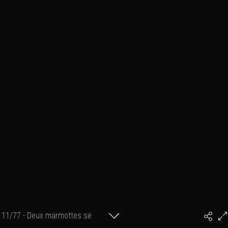
11/77 - Deux marmottes se
#PhilArtPhoto
poursuivent (3/7)