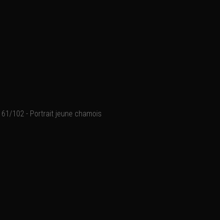
61/102 - Portrait jeune chamois
Chamois, parc national du