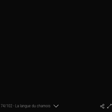
74/102 - La langue du chamois
#PhilArtPhoto
(Mercantour)