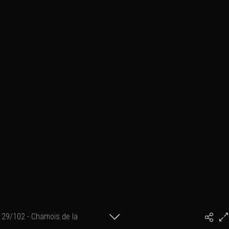
29/102 - Chamois de la
#PhilArtPhoto
Gordolasque