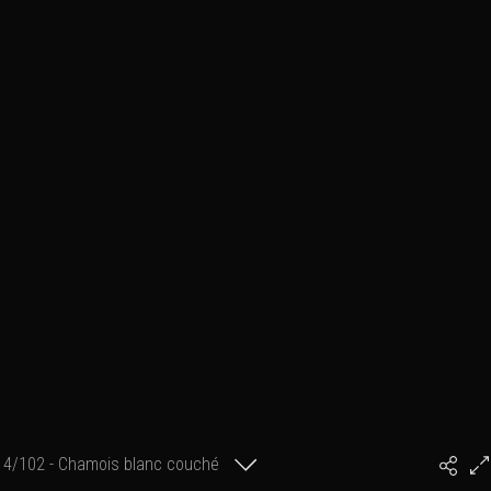
4/102 - Chamois blanc couché
#PhilArtPhoto
dans la neige