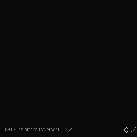
18/91 - Les biches traversent
#PhilArtPhoto
le torrent