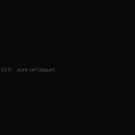
33/91 - Jeune cerf (daguet)
Cerfs et biches du Merca