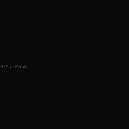
97/97 - Perché
Mercantour, Haute-Tinée, 1