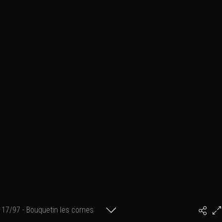
17/97 - Bouquetin les cornes
#PhilArtPhoto
dans la neige